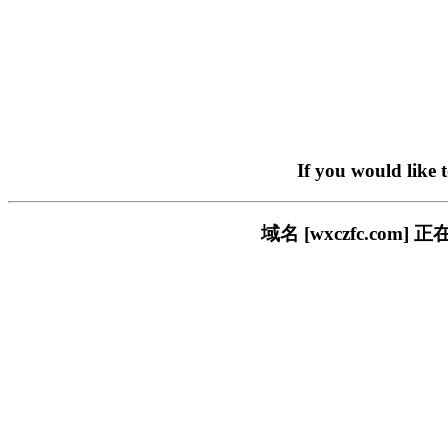
If you would like 
域名 [wxczfc.c