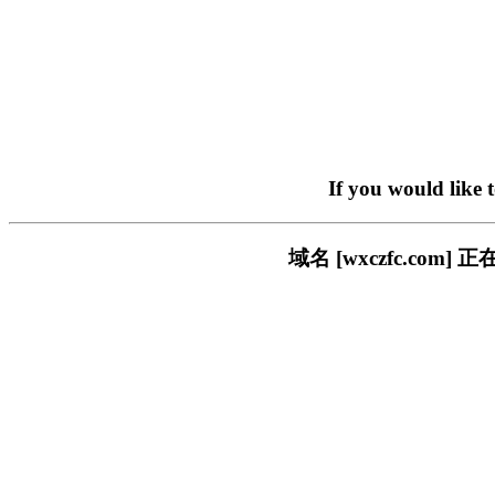
If you would like 
域名 [wxczfc.c