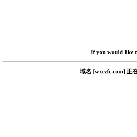
If you would like 
域名 [wxczfc.c